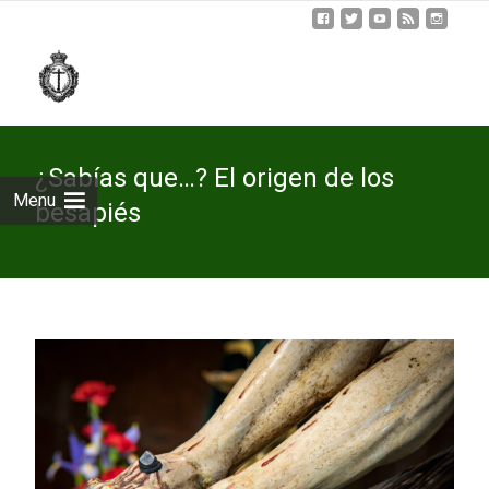
Skip
to
cont
¿Sabías que…? El origen de los
Menu
besapiés