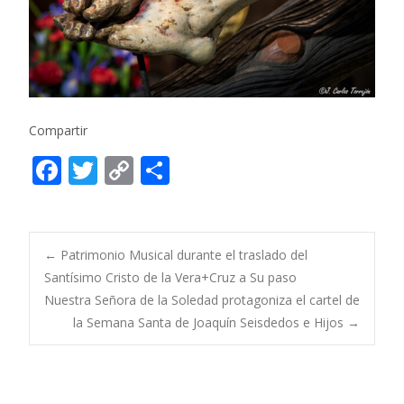
Compartir
F
T
C
C
ac
w
o
o
e
itt
p
m
b
er
y
p
Post
←
Patrimonio Musical durante el traslado del
o
Li
ar
Santísimo Cristo de la Vera+Cruz a Su paso
Nuestra Señora de la Soledad protagoniza el cartel de
o
n
ti
navigation
la Semana Santa de Joaquín Seisdedos e Hijos
→
k
k
r