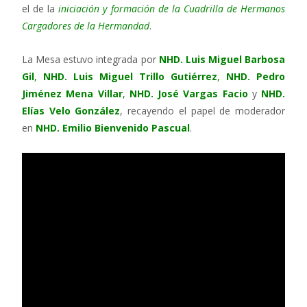
el de la
iniciación y formación de la Cuadrilla de Hermanos
Cargadores de la Hermandad
.
La Mesa estuvo integrada por
NHD. Luis Miguel Barbosa
Gil
,
NHD. Luis Miguel Trillo Gutiérrez
,
NHD. Pedro
Jiménez Mena Villar
,
NHD. José Vargas Facio
y
NHD.
Elías Velo González
, recayendo el papel de moderador
en
NHD. Emilio Bienvenido Pascual
.