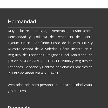
o
Li
ar
o
n
ti
k
k
r
Hermandad
Muy Ilustre, Antigua, Venerable, Franciscana,
Hermandad y Cofradía de Penitencia del Santo
Lignum Crucis, Santísimo Cristo de la Vera+Cruz y
Nuestra Señora de la Soledad, Cádiz. Inscrita en el
Registro de Entidades Religiosas del Ministerio de
Justicia nº 4306-SE/C - C.I.F. G-11215886 y Registro de
Entidades, Servicios y Centros de Servicios Sociales de
la Junta de Andalucía A.S. E/4251
Web adaptada para personas con discapacidad visual
y/o auditiva.