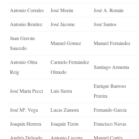
Antonio Corrales
José Morán
José A. Román
Antonio Benítez
José Jácome
José Santos
Juan Graván
Manuel Gómez
Manuel Fernández
Saucedo
Antonio Oltra
Carmelo Fernández
Santiago Armenta
Reig
Olmedo
Enrique Barroso
José María Pecci
Luís Sierra
Pereira
José Mª. Vega
Lucas Zamora
Fernando García
Joaquín Herrera
Joaquín Tizón
Francisco Navas
Andrés Delgado
Antonio Lucena
Manuel Cortés