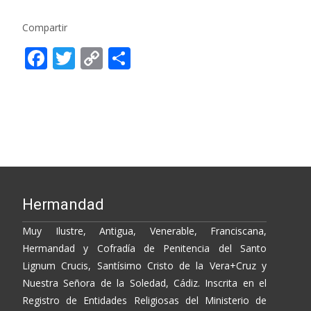
Compartir
F
T
C
C
ac
w
o
o
e
itt
p
m
b
er
y
p
o
Li
ar
o
n
ti
k
k
r
Hermandad
Muy Ilustre, Antigua, Venerable, Franciscana,
Hermandad y Cofradía de Penitencia del Santo
Lignum Crucis, Santísimo Cristo de la Vera+Cruz y
Nuestra Señora de la Soledad, Cádiz. Inscrita en el
Registro de Entidades Religiosas del Ministerio de