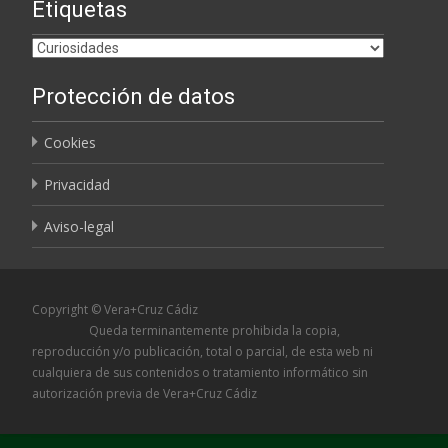
Etiquetas
Etiquetas
Protección de datos
Cookies
Privacidad
Aviso-legal
Copyright © Vera+Cruz Cádiz
Queda terminantemente prohibida la copia,
reproducción y/o publicación, total o parcial, de esta web ni
cualquiera de sus contenidos o tratamiento informático sin
autorización previa de Vera+Cruz Cádiz