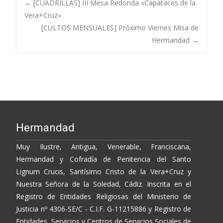
b
er
y
p
Post
←
[CUADRILLAS] III Mesa Redonda «Capataces de la
o
Li
ar
Vera+Cruz»
[CULTOS MENSUALES] Próximo Viernes Misa de
o
n
ti
navigation
Hermandad
→
k
k
r
Hermandad
Muy Ilustre, Antigua, Venerable, Franciscana,
Hermandad y Cofradía de Penitencia del Santo
Lignum Crucis, Santísimo Cristo de la Vera+Cruz y
Nuestra Señora de la Soledad, Cádiz. Inscrita en el
Registro de Entidades Religiosas del Ministerio de
Justicia nº 4306-SE/C - C.I.F. G-11215886 y Registro de
Entidades, Servicios y Centros de Servicios Sociales de