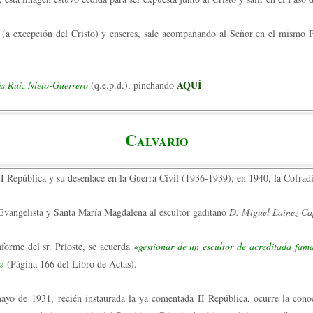
 (a excepción del Cristo) y enseres, sale acompañando al Señor en el mismo Pa
AQUÍ
s Ruiz Nieto-Guerrero
(q.e.p.d.), pinchando
C
ALVARIO
a II República y su desenlace en la Guerra Civil (1936-1939), en 1940, la Cofrad
 Evangelista y Santa María Magdalena al escultor gaditano
D. Miguel Laínez Ca
forme del sr. Prioste, se acuerda
«gestionar de un escultor de acreditada fam
o»
(Página 166 del Libro de Actas).
 mayo de 1931, recién instaurada la ya comentada II República, ocurre la co