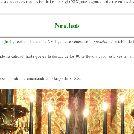
stiendo ricos ropajes bordados del siglo XIX, que lograron salvarse en los dis
N
J
iño
esús
o Jesús
, fechada hacia el s. XVIII, que se venera en la
predella
del retablo de 
do su calidad, hasta que en la década de los 90 se llevó a cabo -esta vez sí- u
 se han ido incrementando a lo largo del s. XX.