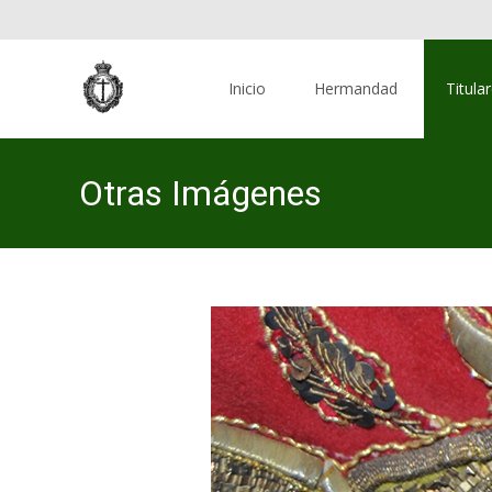
Skip
to
Inicio
Hermandad
Titula
content
Otras Imágenes