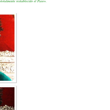
«t
otalmente restablecido el Paso».