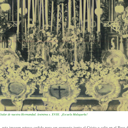
Titular de nuestra Hermandad. Anónima s. XVIII. ¿Escuela Malagueña?
, esta imagen estuvo cedida para ser expuesta junto al Cristo y salir en el Pas