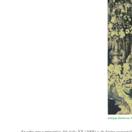
Antigua Dolorosa 
Se sabe que a principios del siglo XX (1905) y de forma ocasional