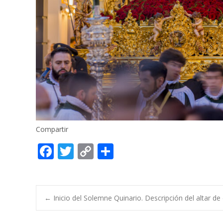
Compartir
F
T
C
C
ac
w
o
o
e
itt
p
m
b
er
y
p
Post
←
Inicio del Solemne Quinario. Descripción del altar de 
o
Li
ar