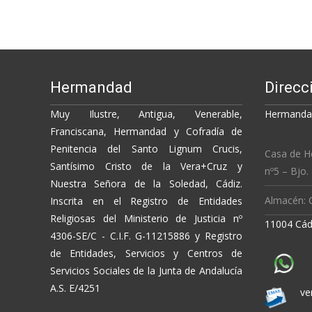
o
n
ti
navigation
k
k
r
Hermandad
Direcc
Muy Ilustre, Antigua, Venerable,
Hermandad
Franciscana, Hermandad y Cofradía de
Penitencia del Santo Lignum Crucis,
Casa de H
Santísimo Cristo de la Vera+Cruz y
nº5 – Bjo.
Nuestra Señora de la Soledad, Cádiz.
Almacén: C
Inscrita en el Registro de Entidades
Religiosas del Ministerio de Justicia nº
11004 Cád
4306-SE/C - C.I.F. G-11215886 y Registro
de Entidades, Servicios y Centros de
Servicios Sociales de la Junta de Andalucía
A.S. E/4251
ve