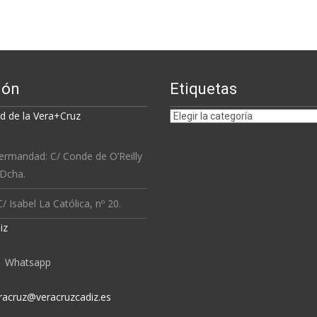
ión
Etiquetas
Etiquetas
 de la Vera+Cruz
ermandad: C/ Conde de O’Reilly
 Dcha.
/ Isabel La Católica, nº 20.
iz
Whatsapp
racruz@veracruzcadiz.es