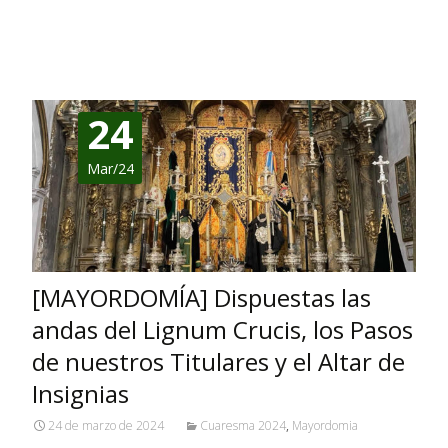
Leer más…
24
Mar/24
[MAYORDOMÍA] Dispuestas las
andas del Lignum Crucis, los Pasos
de nuestros Titulares y el Altar de
Insignias
24 de marzo de 2024
Cuaresma 2024
,
Mayordomia