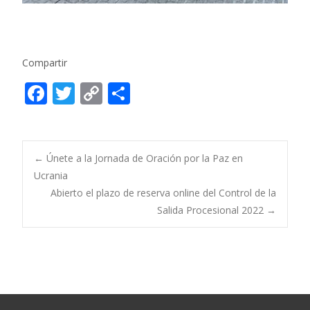
Compartir
F
T
C
C
ac
w
o
o
e
itt
p
m
b
er
y
p
Post
←
Únete a la Jornada de Oración por la Paz en
o
Li
ar
Ucrania
Abierto el plazo de reserva online del Control de la
o
n
ti
navigation
Salida Procesional 2022
→
k
k
r