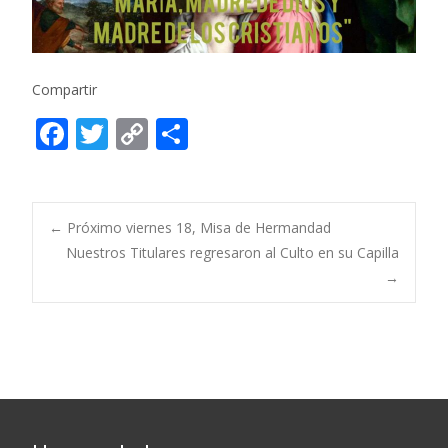
Compartir
F
T
C
C
ac
w
o
o
e
itt
p
m
b
er
y
p
Post
←
Próximo viernes 18, Misa de Hermandad
o
Li
ar
Nuestros Titulares regresaron al Culto en su Capilla
→
o
n
ti
navigation
k
k
r