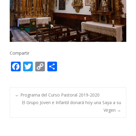
Compartir
F
T
C
C
ac
w
o
o
e
itt
p
m
b
er
y
p
Post
←
Programa del Curso Pastoral 2019-2020
o
Li
ar
El Grupo Joven e Infantil donará hoy una Saya a su
Virgen
→
o
n
ti
navigation
k
k
r