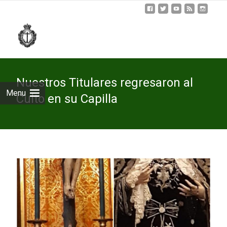
Skip
to
cont
Nuestros Titulares regresaron al
Menu
Culto en su Capilla