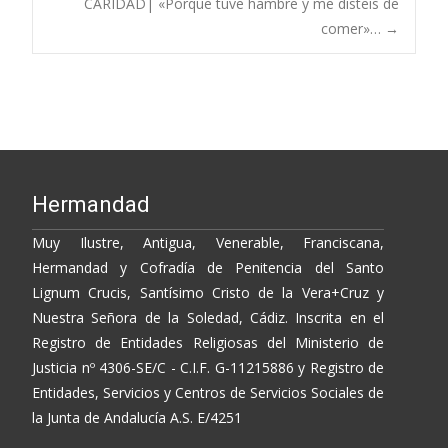
CARIDAD| «Porque tuve hambre y me disteis de
o
n
ti
navigation
comer»…
→
k
k
r
Hermandad
Muy Ilustre, Antigua, Venerable, Franciscana,
Hermandad y Cofradía de Penitencia del Santo
Lignum Crucis, Santísimo Cristo de la Vera+Cruz y
Nuestra Señora de la Soledad, Cádiz. Inscrita en el
Registro de Entidades Religiosas del Ministerio de
Justicia nº 4306-SE/C - C.I.F. G-11215886 y Registro de
Entidades, Servicios y Centros de Servicios Sociales de
la Junta de Andalucía A.S. E/4251