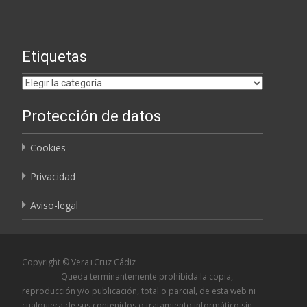
Etiquetas
Etiquetas
Protección de datos
Cookies
Privacidad
Aviso-legal
Copyright © Vera+Cruz Cádiz
Queda terminantemente prohibida la copia,
reproducción y/o publicación, total o parcial, de esta web ni
cualquiera de sus contenidos o tratamiento informático sin