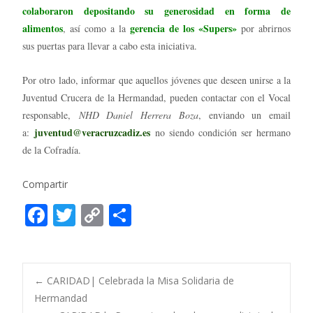
colaboraron depositando su generosidad en forma de
alimentos
gerencia de los «Supers»
, así como a la
por abrirnos
sus puertas para llevar a cabo esta iniciativa.
Por otro lado, informar que aquellos jóvenes que deseen unirse a la
Juventud Crucera de la Hermandad, pueden contactar con el Vocal
responsable,
NHD Daniel Herrera Boza
, enviando un email
juventud@veracruzcadiz.es
a:
no siendo condición ser hermano
de la Cofradía.
Compartir
F
T
C
C
ac
w
o
o
e
itt
p
m
b
er
y
p
Post
←
CARIDAD| Celebrada la Misa Solidaria de
o
Li
ar
Hermandad