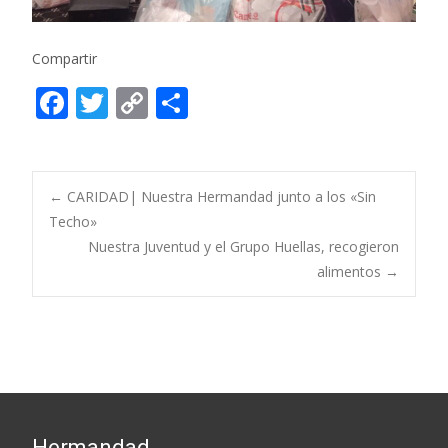
Compartir
F
T
C
C
ac
w
o
o
e
itt
p
m
b
er
y
p
Post
←
CARIDAD| Nuestra Hermandad junto a los «Sin
o
Li
ar
Techo»
Nuestra Juventud y el Grupo Huellas, recogieron
o
n
ti
navigation
alimentos
→
k
k
r
Hermandad