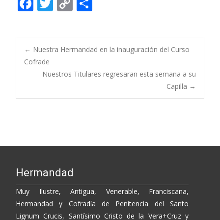
F
T
C
C
ac
w
o
o
e
itt
p
m
b
er
y
p
Post
←
Nuestra Hermandad en la inauguración del Curso
o
Li
ar
Cofrade
Nuestros Titulares regresaran esta semana a su
o
n
ti
navigation
Capilla
→
k
k
r
Hermandad
Muy Ilustre, Antigua, Venerable, Franciscana,
Hermandad y Cofradía de Penitencia del Santo
Lignum Crucis, Santísimo Cristo de la Vera+Cruz y