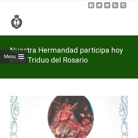
Skip
to
cont
Nuestra Hermandad participa hoy
Menu
en el Triduo del Rosario