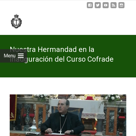
Skip
to
cont
Nuestra Hermandad en la
Menu
inauguración del Curso Cofrade