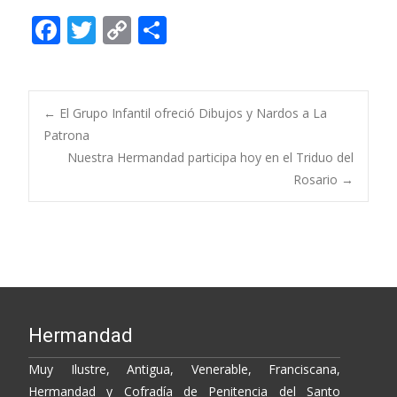
F
T
C
C
ac
w
o
o
e
itt
p
m
b
er
y
p
Post
←
El Grupo Infantil ofreció Dibujos y Nardos a La
o
Li
ar
Patrona
Nuestra Hermandad participa hoy en el Triduo del
o
n
ti
navigation
Rosario
→
k
k
r
Hermandad
Muy Ilustre, Antigua, Venerable, Franciscana,
Hermandad y Cofradía de Penitencia del Santo