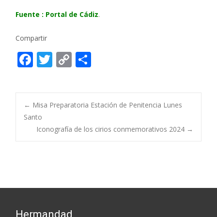
Fuente : Portal de Cádiz
.
Compartir
F
T
C
C
ac
w
o
o
e
itt
p
m
b
er
y
p
Post
←
Misa Preparatoria Estación de Penitencia Lunes
o
Li
ar
Santo
Iconografía de los cirios conmemorativos 2024
→
o
n
ti
navigation
k
k
r
Hermandad