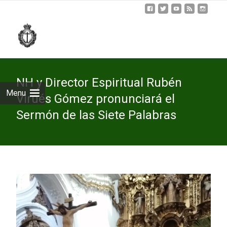
Skip
to
cont
NH y Director Espiritual Rubén
Menu
Virués Gómez pronunciará el
Sermón de las Siete Palabras