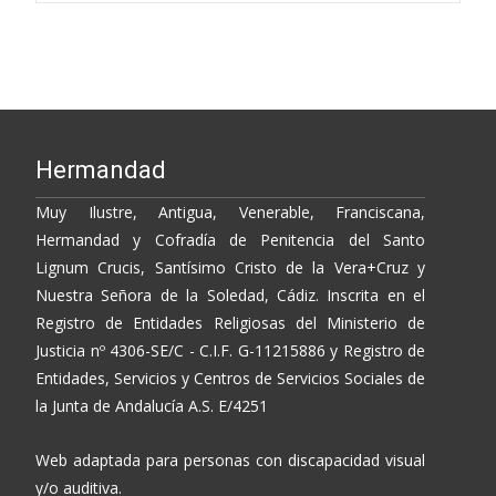
o
n
ti
navigation
k
k
r
Hermandad
Muy Ilustre, Antigua, Venerable, Franciscana,
Hermandad y Cofradía de Penitencia del Santo
Lignum Crucis, Santísimo Cristo de la Vera+Cruz y
Nuestra Señora de la Soledad, Cádiz. Inscrita en el
Registro de Entidades Religiosas del Ministerio de
Justicia nº 4306-SE/C - C.I.F. G-11215886 y Registro de
Entidades, Servicios y Centros de Servicios Sociales de
la Junta de Andalucía A.S. E/4251
Web adaptada para personas con discapacidad visual
y/o auditiva.