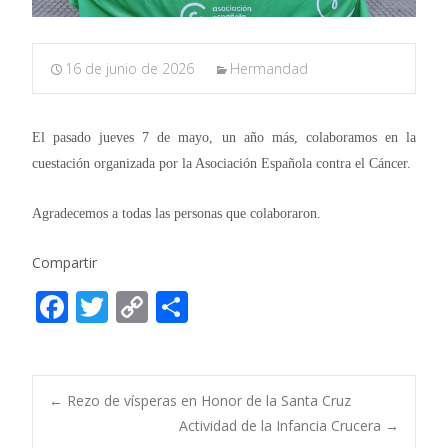
16 de junio de 2026
Hermandad
El pasado jueves 7 de mayo, un año más, colaboramos en la
cuestación organizada por la Asociación Española contra el Cáncer.
Agradecemos a todas las personas que colaboraron.
Compartir
F
T
C
C
ac
w
o
o
e
itt
p
m
b
er
y
p
Post
←
Rezo de vísperas en Honor de la Santa Cruz
o
Li
ar
Actividad de la Infancia Crucera
→