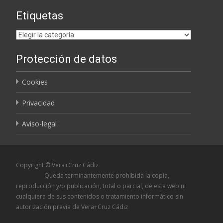
Etiquetas
Etiquetas
Protección de datos
Cookies
Privacidad
Aviso-legal
Copyright © Vera+Cruz Cádiz
Queda terminantemente prohibida la copia,
reproducción y/o publicación, total o parcial, de esta web ni
cualquiera de sus contenidos o tratamiento informático sin
autorización previa de Vera+Cruz Cádiz