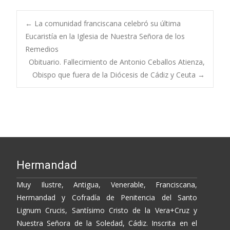
e
itt
p
m
b
er
y
p
Post
←
La comunidad franciscana celebró su última
o
Li
ar
Eucaristía en la Iglesia de Nuestra Señora de los
Remedios
o
n
ti
navigation
Obituario. Fallecimiento de Antonio Ceballos Atienza,
k
k
r
Obispo que fuera de la Diócesis de Cádiz y Ceuta
→
Hermandad
Muy Ilustre, Antigua, Venerable, Franciscana,
Hermandad y Cofradía de Penitencia del Santo
Lignum Crucis, Santísimo Cristo de la Vera+Cruz y
Nuestra Señora de la Soledad, Cádiz. Inscrita en el