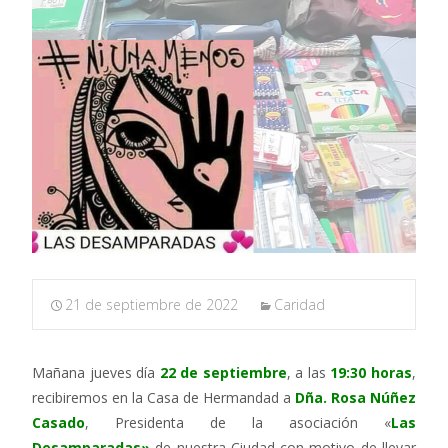
21 de septiembre de 2022
Caridad
Mañana jueves día
22 de septiembre
, a las
19:30 horas
,
recibiremos en la Casa de Hermandad a
Dña. Rosa Núñez
Casado
, Presidenta de la asociación «
L
as
Desamparadas»
de nuestra Ciudad con motivo de llevar