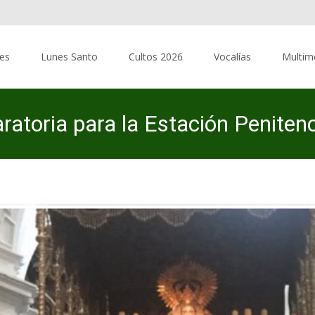
res
Lunes Santo
Cultos 2026
Vocalías
Multim
toria para la Estación Penitenc