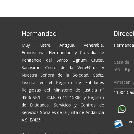
o
n
ti
navigation
k
k
r
Hermandad
Direcc
Muy Ilustre, Antigua, Venerable,
Hermandad
Franciscana, Hermandad y Cofradía de
Penitencia del Santo Lignum Crucis,
Casa de H
Santísimo Cristo de la Vera+Cruz y
nº5 – Bjo.
Nuestra Señora de la Soledad, Cádiz.
Almacén: C
Inscrita en el Registro de Entidades
Religiosas del Ministerio de Justicia nº
11004 Cád
4306-SE/C - C.I.F. G-11215886 y Registro
de Entidades, Servicios y Centros de
Servicios Sociales de la Junta de Andalucía
A.S. E/4251
ve