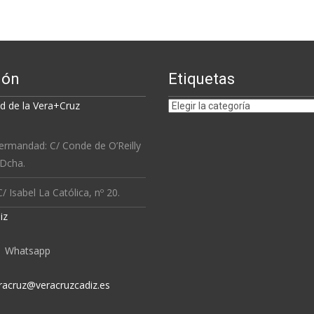
ión
Etiquetas
Etiquetas
 de la Vera+Cruz
ermandad: C/ Conde de O’Reilly
 Dcha.
/ Isabel La Católica, nº 20.
iz
Whatsapp
racruz@veracruzcadiz.es