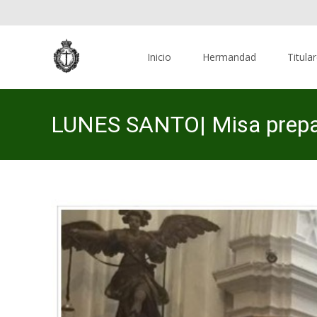
Skip
to
Inicio
Hermandad
Titula
content
LUNES SANTO| Misa prepara