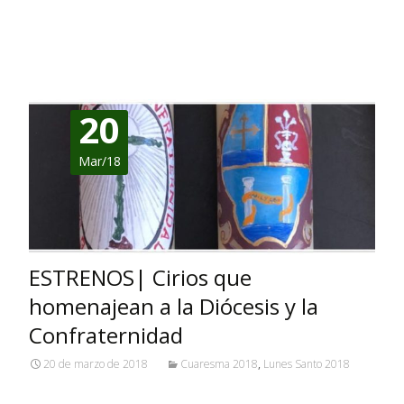
Leer más…
20
Mar/18
ESTRENOS| Cirios que
homenajean a la Diócesis y la
Confraternidad
20 de marzo de 2018
Cuaresma 2018
,
Lunes Santo 2018