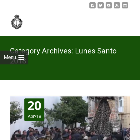
Skip
to
cont
Category Archives: Lunes Santo
Menu
2018
20
Abr/18