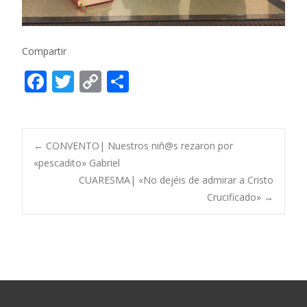
Compartir
F
T
C
C
ac
w
o
o
e
itt
p
m
b
er
y
p
Post
←
CONVENTO| Nuestros niñ@s rezaron por
o
Li
ar
«pescadito» Gabriel
CUARESMA| «No dejéis de admirar a Cristo
o
n
ti
navigation
Crucificado»
→
k
k
r