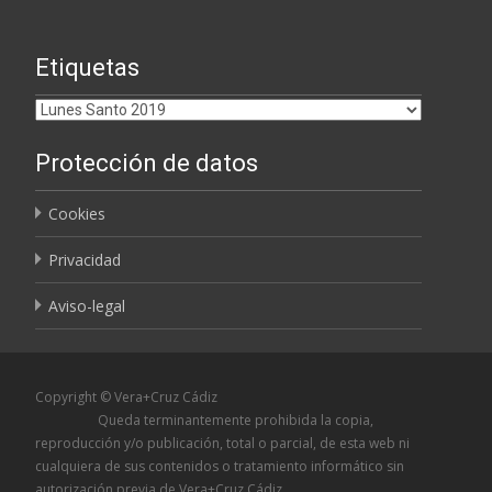
Etiquetas
Etiquetas
Protección de datos
Cookies
Privacidad
Aviso-legal
Copyright © Vera+Cruz Cádiz
Queda terminantemente prohibida la copia,
reproducción y/o publicación, total o parcial, de esta web ni
cualquiera de sus contenidos o tratamiento informático sin
autorización previa de Vera+Cruz Cádiz