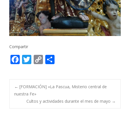
Compartir
F
T
C
C
ac
w
o
o
e
itt
p
m
b
er
y
p
Post
←
[FORMACIÓN] «La Pascua, Misterio central de
o
Li
ar
nuestra Fe»
Cultos y actividades durante el mes de mayo
→
o
n
ti
navigation
k
k
r