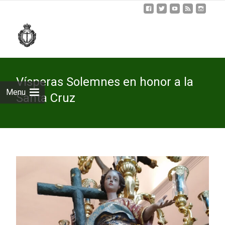
Skip
to
cont
Vísperas Solemnes en honor a la
Menu
Santa Cruz