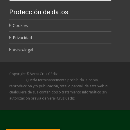
Protección de datos
Cookies
Privacidad
Aviso-legal
Copyright © Vera+Cruz Cádiz
Queda terminantemente prohibida la copia,
reproducción y/o publicación, total o parcial, de esta web ni
cualquiera de sus contenidos o tratamiento informático sin
autorización previa de Vera+Cruz Cádiz