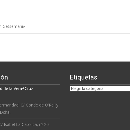
n Getsemaní»
ión
Etiquetas
Etiquetas
 de la Vera+Cruz
ermandad: C/ Conde de O’Reilly
 Dcha.
/ Isabel La Católica, nº 20.