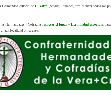
Olivares
r la Hermandad crucera de
(Sevilla), quienes, tras analizar todos los 
respetar el lugar y Hermandad escogidos
 a las Hermandades y Cofradías
para 
a citada localidad olivarense.