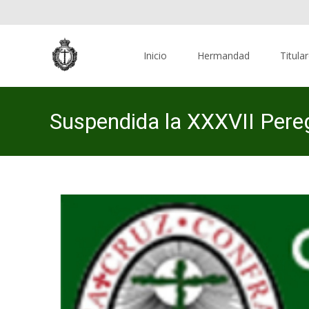
Skip
to
Inicio
Hermandad
Titula
content
Suspendida la XXXVII Pere