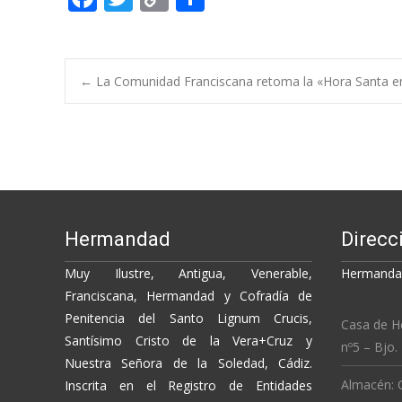
ac
w
o
o
e
itt
p
m
b
er
y
p
Post
←
La Comunidad Franciscana retoma la «Hora Santa e
o
Li
ar
o
n
ti
navigation
k
k
r
Hermandad
Direcc
Muy Ilustre, Antigua, Venerable,
Hermandad
Franciscana, Hermandad y Cofradía de
Penitencia del Santo Lignum Crucis,
Casa de H
Santísimo Cristo de la Vera+Cruz y
nº5 – Bjo.
Nuestra Señora de la Soledad, Cádiz.
Almacén: C
Inscrita en el Registro de Entidades