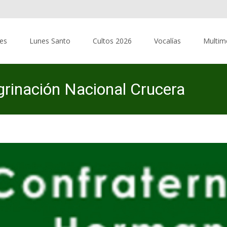
res
Lunes Santo
Cultos 2026
Vocalías
Multim
grinación Nacional Crucera