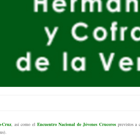
a+Cruz
Encuentro Nacional de Jóvenes Cruceros
, así como el
previstos a 
us).