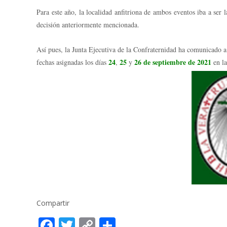
Para este año, la localidad anfitriona de ambos eventos iba a se
decisión anteriormente mencionada.
Así pues, la Junta Ejecutiva de la Confraternidad ha comunicado
24
25
26
de septiembre de 2021
fechas asignadas los días
,
y
en l
Compartir
F
T
C
C