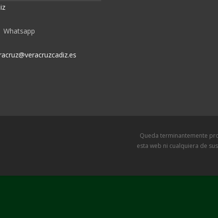
iz
Whatsapp
racruz@veracruzcadiz.es
Queda terminantemente prohibida l
esta web ni cualquiera de sus