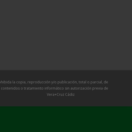
a copia, reproducción y/o publicación, total o parcial, de
 contenidos o tratamiento informático sin autorización previa de
Vera+Cruz Cádiz