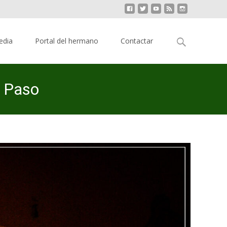
Buscar:
edia
Portal del hermano
Contactar
u Paso