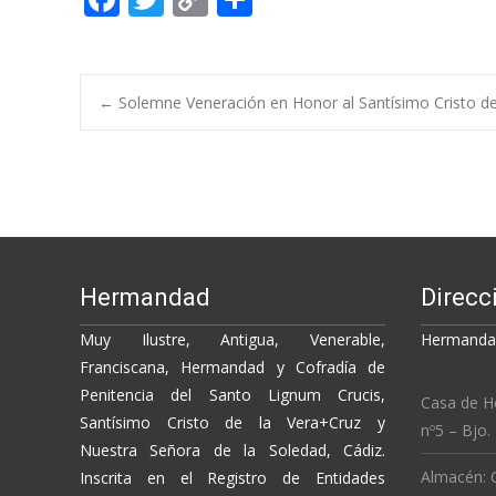
ac
w
o
o
e
itt
p
m
b
er
y
p
Post
←
Solemne Veneración en Honor al Santísimo Cristo de
o
Li
ar
o
n
ti
navigation
k
k
r
Hermandad
Direcc
Muy Ilustre, Antigua, Venerable,
Hermandad
Franciscana, Hermandad y Cofradía de
Penitencia del Santo Lignum Crucis,
Casa de H
Santísimo Cristo de la Vera+Cruz y
nº5 – Bjo.
Nuestra Señora de la Soledad, Cádiz.
Almacén: C
Inscrita en el Registro de Entidades