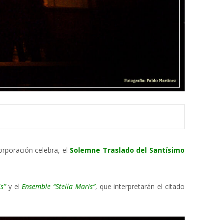
rporación celebra, el
Solemne Traslado del Santísimo
s”
y el
Ensemble “Stella Maris”
, que interpretarán el citado