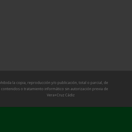
a copia, reproducción y/o publicación, total o parcial, de
 contenidos o tratamiento informático sin autorización previa de
Vera+Cruz Cádiz