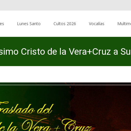
res
Lunes Santo
Cultos 2026
Vocalías
Multim
simo Cristo de la Vera+Cruz a S