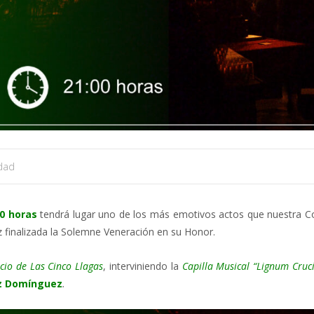
dad
00 horas
tendrá lugar uno de los más emotivos actos que nuestra Co
z finalizada la Solemne Veneración en su Honor.
icio de Las Cinco Llagas
, interviniendo la
Capilla Musical “Lignum Cruci
z Domínguez
.