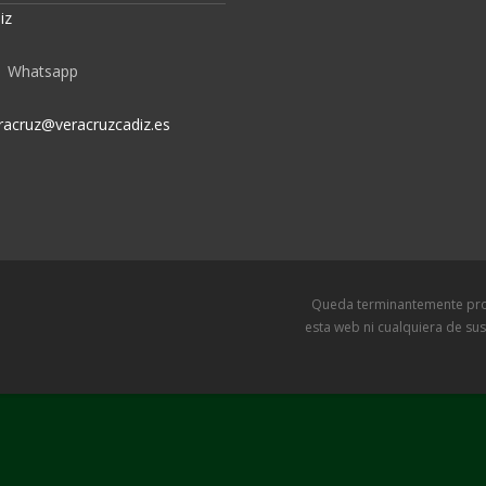
iz
Whatsapp
racruz@veracruzcadiz.es
Queda terminantemente prohibida l
esta web ni cualquiera de sus