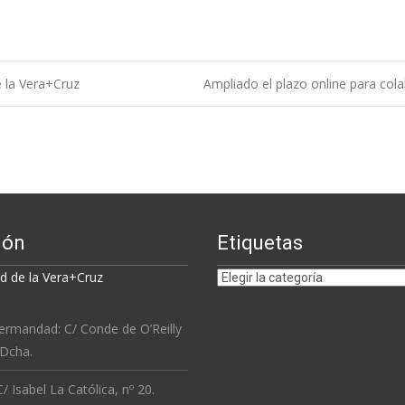
 la Vera+Cruz
Ampliado el plazo online para col
ión
Etiquetas
Etiquetas
 de la Vera+Cruz
ermandad: C/ Conde de O’Reilly
 Dcha.
/ Isabel La Católica, nº 20.