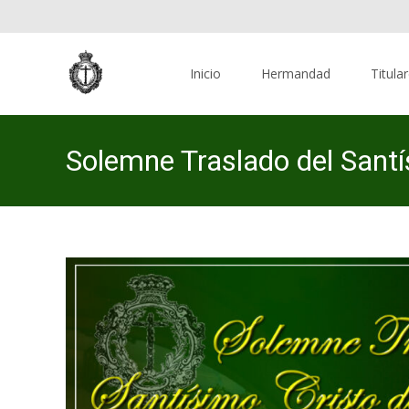
Skip
to
Inicio
Hermandad
Titula
content
Solemne Traslado del Santí