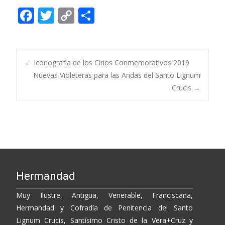
F
T
C
C
ac
w
o
o
e
itt
p
m
b
er
y
p
Post
←
Iconografía de los Cirios Conmemorativos 2019
o
Li
ar
Nuevas Violeteras para las Andas del Santo Lignum
Crucis
→
o
n
ti
navigation
k
k
r
Hermandad
Muy Ilustre, Antigua, Venerable, Franciscana,
Hermandad y Cofradía de Penitencia del Santo
Lignum Crucis, Santísimo Cristo de la Vera+Cruz y