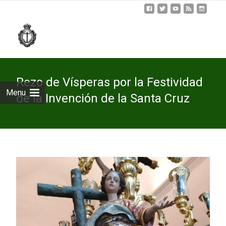
Skip
to
cont
Rezo de Vísperas por la Festividad
Menu
de la Invención de la Santa Cruz