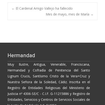
e
itt
p
m
b
er
y
p
Post
←
El Cardenal Amigo Vallejo ha fallecido
o
Li
ar
Mes de mayo, mes de María
→
o
n
ti
navigation
k
k
r
Hermandad
Muy Ilustre, Antigua, Venerable, Franciscana,
Hermandad y Cofradía de Penitencia del Santo
Lignum Crucis, Santísimo Cristo de la Vera+Cruz y
Nuestra Señora de la Soledad, Cádiz. Inscrita en el
Registro de Entidades Religiosas del Ministerio de
Justicia nº 4306-SE/C - C.I.F. G-11215886 y Registro de
Entidades, Servicios y Centros de Servicios Sociales de