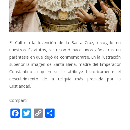
El Culto a la Invención de la Santa Cruz, recogido en
nuestros Estatutos, se retomó hace unos años tras un
paréntesis en que dejó de conmemorarse. En la ilustración
superior la imagen de Santa Elena, madre del Emperador
Constantino a quien se le atribuye históricamente el
descubrimiento de la reliquia más preciada por la
Cristiandad.
Compartir
F
T
C
C
ac
w
o
o