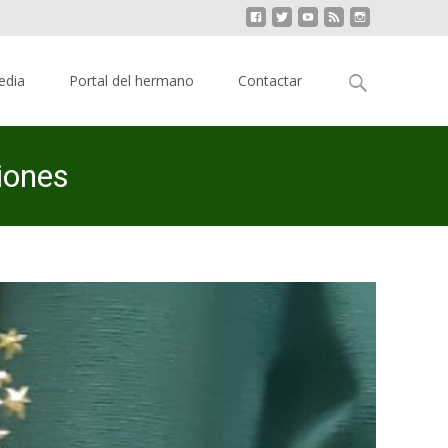
Buscar:
edia
Portal del hermano
Contactar
iones