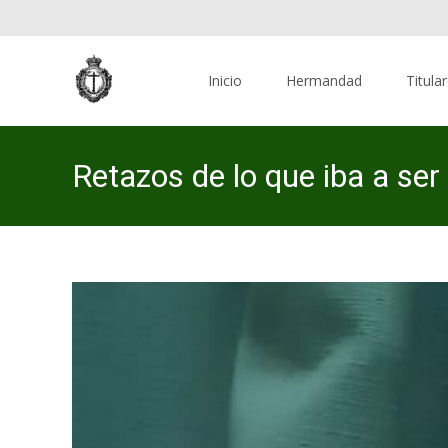
Skip
to
Inicio
Hermandad
Titula
content
Retazos de lo que iba a se