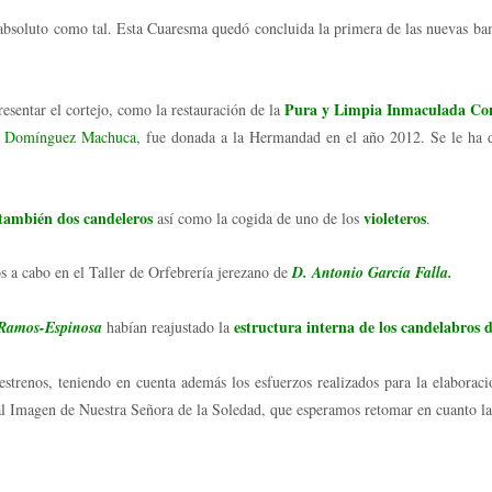
 absoluto como tal. Esta Cuaresma quedó concluida la primera de las nuevas ba
Pura y Limpia Inmaculada Co
resentar el cortejo, como la restauración de la
s Domínguez Machuca
, fue donada a la Hermandad en el año 2012. Se le ha d
también dos candeleros
violeteros
así como la cogida de uno de los
.
os a cabo en el Taller de Orfebrería jerezano de
D. Antonio García Falla.
estructura interna de los candelabros d
Ramos-Espinosa
habían reajustado la
estrenos, teniendo en cuenta además los esfuerzos realizados para la elaborac
al Imagen de Nuestra Señora de la Soledad, que esperamos retomar en cuanto las 