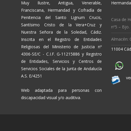
Muy Ilustre, Antigua, Venerable,
Hermandad
Franciscana, Hermandad y Cofradía de
Penitencia del Santo Lignum Crucis,
Casa de H
Santísimo Cristo de la Vera+Cruz y
nº5 – Bjo.
Nuestra Señora de la Soledad, Cádiz.
Almacén: C
Inscrita en el Registro de Entidades
Religiosas del Ministerio de Justicia nº
11004 Cád
4306-SE/C - C.I.F. G-11215886 y Registro
de Entidades, Servicios y Centros de
Servicios Sociales de la Junta de Andalucía
A.S. E/4251
ve
Web adaptada para personas con
discapacidad visual y/o auditiva.