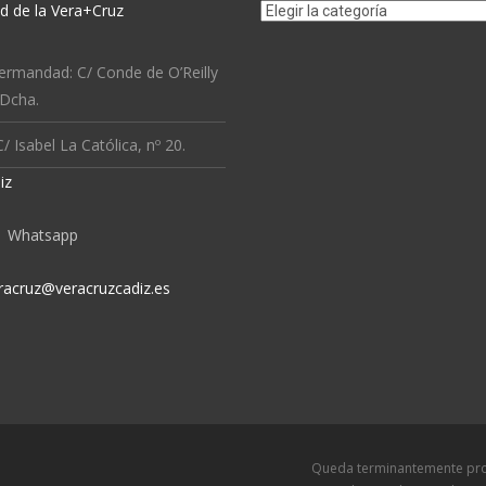
Etiquetas
 de la Vera+Cruz
ermandad: C/ Conde de O’Reilly
 Dcha.
/ Isabel La Católica, nº 20.
iz
Whatsapp
racruz@veracruzcadiz.es
Queda terminantemente prohibida l