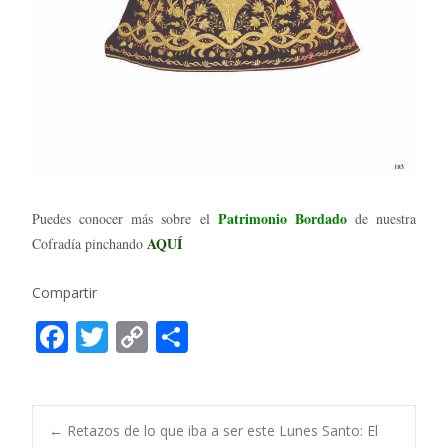
Patrimonio Bordado
Puedes conocer más sobre el
de nuestra
AQUÍ
Cofradía pinchando
Compartir
F
T
C
C
ac
w
o
o
e
itt
p
m
b
er
y
p
Post
←
Retazos de lo que iba a ser este Lunes Santo: El