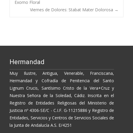
o
Li
ar
Exorno Floral
Viernes de Dolores: Stabat Mater Dolorosa
→
o
n
ti
navigation
k
k
r
Hermandad
Muy Ilustre, Antigua, Venerable, Franciscana,
Hermandad y Cofradía de Penitencia del Santo
Lignum Crucis, Santísimo Cristo de la Vera+Cruz y
Nuestra Señora de la Soledad, Cádiz. Inscrita en el
Registro de Entidades Religiosas del Ministerio de
Justicia nº 4306-SE/C - C.I.F. G-11215886 y Registro de
Entidades, Servicios y Centros de Servicios Sociales de
la Junta de Andalucía A.S. E/4251