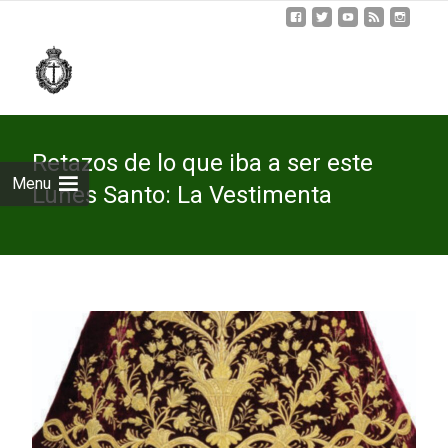
Skip
to
cont
Retazos de lo que iba a ser este
Menu
Lunes Santo: La Vestimenta