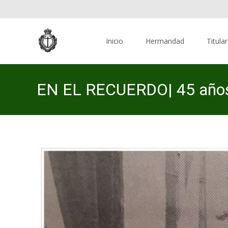
Skip
to
Inicio
Hermandad
Titula
content
EN EL RECUERDO| 45 años