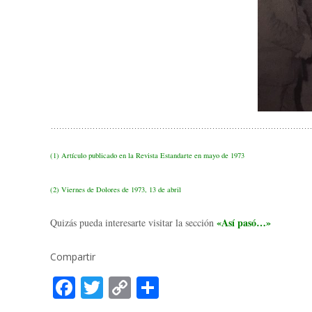
(1) Artículo publicado en la Revista Estandarte en mayo de 1973
(2) Viernes de Dolores de 1973, 13 de abril
«Así pasó…»
Quizás pueda interesarte visitar la sección
Compartir
F
T
C
C
ac
w
o
o