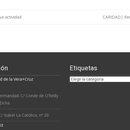
a actividad
CARIDAD| Reun
ión
Etiquetas
Etiquetas
 de la Vera+Cruz
ermandad: C/ Conde de O’Reilly
 Dcha.
/ Isabel La Católica, nº 20.
iz