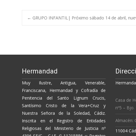
e
itt
p
m
b
er
y
p
Post
←
GRUPO INFANTIL| Próximo sábado 14 de abril, nuev
o
Li
ar
o
n
ti
navigation
k
k
r
Hermandad
Direcc
Muy Ilustre, Antigua, Venerable,
Hermandad
Franciscana, Hermandad y Cofradía de
Penitencia del Santo Lignum Crucis,
Casa de H
Santísimo Cristo de la Vera+Cruz y
nº5 – Bjo.
Nuestra Señora de la Soledad, Cádiz.
Almacén: C
Inscrita en el Registro de Entidades
Religiosas del Ministerio de Justicia nº
11004 Cád
4306-SE/C - C.I.F. G-11215886 y Registro