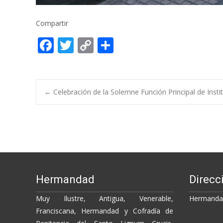
Compartir
F
T
C
C
ac
w
o
o
e
itt
p
m
b
er
y
p
Post
←
Celebración de la Solemne Función Principal de Insti
o
Li
ar
o
n
ti
navigation
k
k
r
Hermandad
Direcc
Muy Ilustre, Antigua, Venerable,
Hermandad
Franciscana, Hermandad y Cofradía de