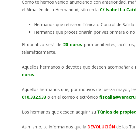
Como te hemos venido anunciando con anterioridad, maña
el Almacén de la Hermandad, sito en la
C/ Isabel La Cató
Hermanos que retiraron Túnica o Control de Salida 
Hermanos que procesionarán por vez primera o no re
El donativo será de
20 euros
para penitentes, acólitos
telemáticamente.
Aquellos hermanos o devotos que deseen acompañar a nue
euros
.
Aquellos hermanos que, por motivos de fuerza mayor, les 
610.332.933
o en el correo electrónico
fiscalia@veracru
Los hermanos que deseen adquirir su
T
única de propie
Asimismo, te informamos que la
DEVOLUCIÓN
de las Tún