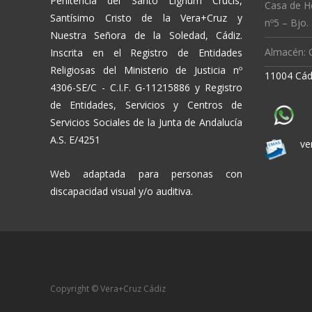
Penitencia del Santo Lignum Crucis,
Casa de H
Santísimo Cristo de la Vera+Cruz y
nº5 – Bjo.
Nuestra Señora de la Soledad, Cádiz.
Almacén: C
Inscrita en el Registro de Entidades
Religiosas del Ministerio de Justicia nº
11004 Cád
4306-SE/C - C.I.F. G-11215886 y Registro
de Entidades, Servicios y Centros de
Servicios Sociales de la Junta de Andalucía
A.S. E/4251
ve
Web adaptada para personas con
discapacidad visual y/o auditiva.
Copyright © Vera+Cruz Cádiz