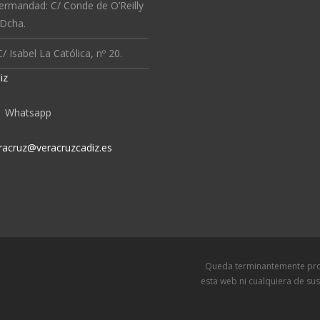
ermandad: C/ Conde de O’Reilly
 Dcha.
/ Isabel La Católica, nº 20.
iz
Whatsapp
racruz@veracruzcadiz.es
Queda terminantemente prohibida l
esta web ni cualquiera de sus