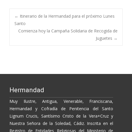
e
itt
p
m
b
er
y
p
Post
←
Itinerario de la Hermandad para el próximo Lunes
o
Li
ar
Santo
Comienza hoy la Campaña Solidaria de Recogida de
o
n
ti
navigation
Juguetes
→
k
k
r
Hermandad
Muy Ilustre, Antigua, Venerable, Franciscana,
Hermandad y Cofradía de Penitencia del Santo
Lignum Crucis, Santísimo Cristo de la Vera+Cruz y
Nuestra Señora de la Soledad, Cádiz. Inscrita en el
Registro de Entidades Religiosas del Ministerio de