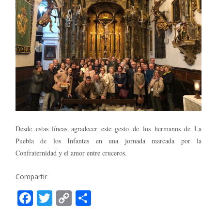
Desde estas líneas agradecer este gesto de los hermanos de La
Puebla de los Infantes en una jornada marcada por la
Confraternidad y el amor entre cruceros.
Compartir
F
T
C
C
ac
w
o
o