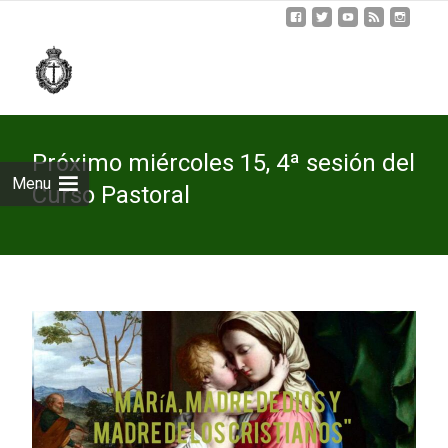
Skip
to
cont
Próximo miércoles 15, 4ª sesión del
Menu
Curso Pastoral