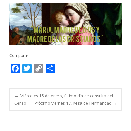
Compartir
F
T
C
C
ac
w
o
o
e
itt
p
m
b
er
y
p
Post
←
Miércoles 15 de enero, último día de consulta del
o
Li
ar
Censo
Próximo viernes 17, Misa de Hermandad
→
o
n
ti
navigation
k
k
r