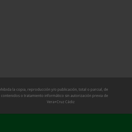
a copia, reproducción y/o publicación, total o parcial, de
 contenidos o tratamiento informático sin autorización previa de
Vera+Cruz Cádiz