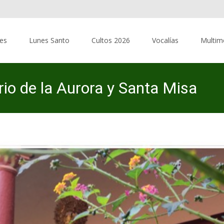
res
Lunes Santo
Cultos 2026
Vocalías
Multim
io de la Aurora y Santa Misa