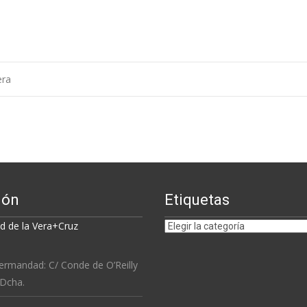
era
ión
Etiquetas
Etiquetas
 de la Vera+Cruz
ermandad: C/ Conde de O’Reilly
 Dcha.