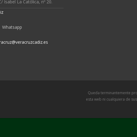
/ Isabel La Católica, nº 20.
iz
Whatsapp
racruz@veracruzcadiz.es
Queda terminantemente prohibida l
esta web ni cualquiera de sus