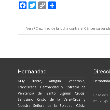
F
T
C
C
ac
w
o
o
e
itt
p
m
b
er
y
p
Post
←
Vera+Cruz hizo de la lucha contra el Cáncer su band
o
Li
ar
o
n
ti
navigation
k
k
r
Hermandad
Direcc
Muy Ilustre, Antigua, Venerable,
Hermandad
Franciscana, Hermandad y Cofradía de
Penitencia del Santo Lignum Crucis,
Casa de H
Santísimo Cristo de la Vera+Cruz y
nº5 – Bjo.
Nuestra Señora de la Soledad, Cádiz.