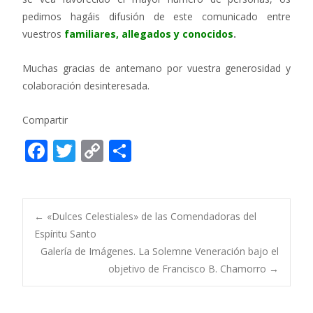
pedimos hagáis difusión de este comunicado entre
vuestros
familiares, allegados y conocidos
.
Muchas gracias de antemano por vuestra generosidad y
colaboración desinteresada.
Compartir
F
T
C
C
ac
w
o
o
e
itt
p
m
b
er
y
p
Post
←
«Dulces Celestiales» de las Comendadoras del
o
Li
ar
Espíritu Santo
Galería de Imágenes. La Solemne Veneración bajo el
o
n
ti
navigation
objetivo de Francisco B. Chamorro
→
k
k
r