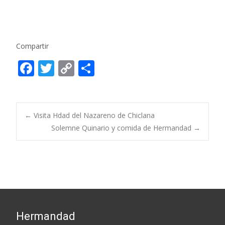
Compartir
F
T
C
C
ac
w
o
o
e
itt
p
m
b
er
y
p
Post
←
Visita Hdad del Nazareno de Chiclana
o
Li
ar
Solemne Quinario y comida de Hermandad
→
o
n
ti
navigation
k
k
r
Hermandad