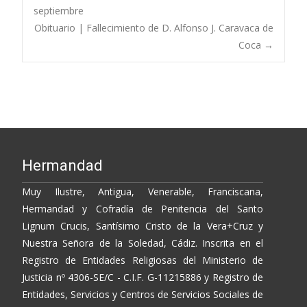
Post
o
Li
ar
septiembre
Obituario | Fallecimiento de D. Alfonso J. Caravaca de
o
n
ti
navigation
Coca
→
k
k
r
Hermandad
Muy Ilustre, Antigua, Venerable, Franciscana,
Hermandad y Cofradía de Penitencia del Santo
Lignum Crucis, Santísimo Cristo de la Vera+Cruz y
Nuestra Señora de la Soledad, Cádiz. Inscrita en el
Registro de Entidades Religiosas del Ministerio de
Justicia nº 4306-SE/C - C.I.F. G-11215886 y Registro de
Entidades, Servicios y Centros de Servicios Sociales de