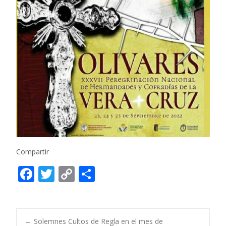
Compartir
F
T
C
C
ac
w
o
o
e
itt
p
m
b
er
y
p
←
Solemnes Cultos de Regla en el mes de