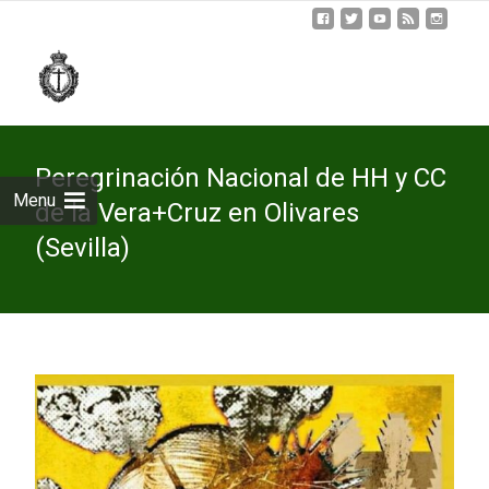
Skip
to
cont
Peregrinación Nacional de HH y CC
Menu
de la Vera+Cruz en Olivares
(Sevilla)