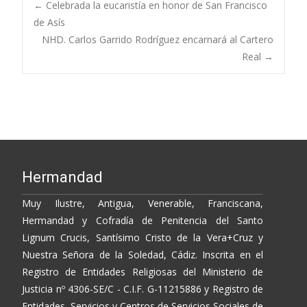
b
er
y
p
Post
←
Celebrada la eucaristía en honor de San Francisco
o
Li
ar
de Asís
NHD. Carlos Garrido Rodríguez encarnará al Cartero
o
n
ti
navigation
Real
→
k
k
r
Hermandad
Muy Ilustre, Antigua, Venerable, Franciscana,
Hermandad y Cofradía de Penitencia del Santo
Lignum Crucis, Santísimo Cristo de la Vera+Cruz y
Nuestra Señora de la Soledad, Cádiz. Inscrita en el
Registro de Entidades Religiosas del Ministerio de
Justicia nº 4306-SE/C - C.I.F. G-11215886 y Registro de
Entidades, Servicios y Centros de Servicios Sociales de