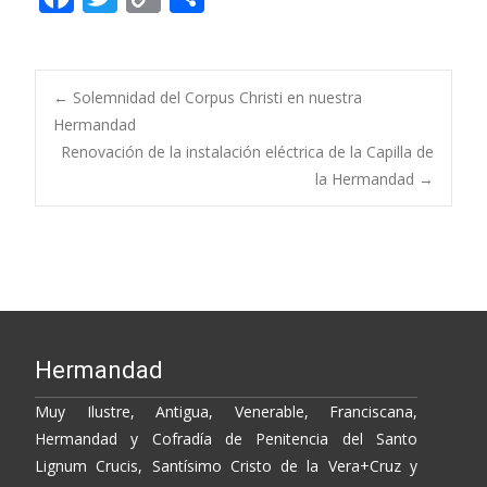
ac
w
o
o
e
itt
p
m
b
er
y
p
Post
←
Solemnidad del Corpus Christi en nuestra
o
Li
ar
Hermandad
Renovación de la instalación eléctrica de la Capilla de
o
n
ti
navigation
la Hermandad
→
k
k
r
Hermandad
Muy Ilustre, Antigua, Venerable, Franciscana,
Hermandad y Cofradía de Penitencia del Santo
Lignum Crucis, Santísimo Cristo de la Vera+Cruz y