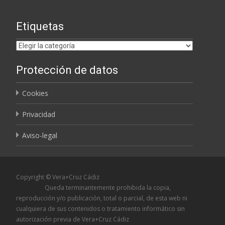
Etiquetas
Etiquetas
Protección de datos
Cookies
Privacidad
Aviso-legal
Copyright © Vera+Cruz Cádiz
Queda terminantemente prohibida la copia,
reproducción y/o publicación, total o parcial, de esta web ni
cualquiera de sus contenidos o tratamiento informático sin
autorización previa de Vera+Cruz Cádiz