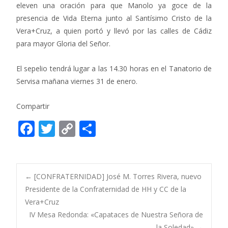
eleven una oración para que Manolo ya goce de la
presencia de Vida Eterna junto al Santísimo Cristo de la
Vera+Cruz, a quien portó y llevó por las calles de Cádiz
para mayor Gloria del Señor.
El sepelio tendrá lugar a las 14.30 horas en el Tanatorio de
Servisa mañana viernes 31 de enero.
Compartir
F
T
C
C
ac
w
o
o
e
itt
p
m
b
er
y
p
Post
←
[CONFRATERNIDAD] José M. Torres Rivera, nuevo
o
Li
ar
Presidente de la Confraternidad de HH y CC de la
Vera+Cruz
o
n
ti
navigation
IV Mesa Redonda: «Capataces de Nuestra Señora de
k
k
r
la Soledad»
→