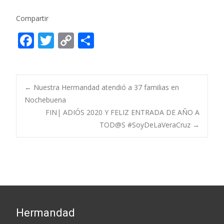
Compartir
F
T
C
C
ac
w
o
o
e
itt
p
m
b
er
y
p
Post
←
Nuestra Hermandad atendió a 37 familias en
o
Li
ar
Nochebuena
FIN| ADIÓS 2020 Y FELIZ ENTRADA DE AÑO A
o
n
ti
navigation
TOD@S #SoyDeLaVeraCruz
→
k
k
r
Hermandad