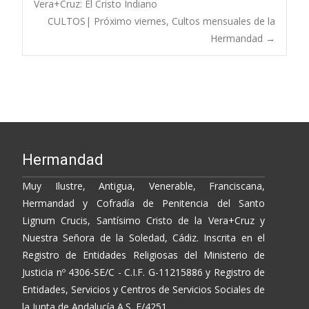
o
Li
ar
Vera+Cruz: El Cristo Indiano
CULTOS| Próximo viernes, Cultos mensuales de la
o
n
ti
navigation
Hermandad
→
k
k
r
Hermandad
Muy Ilustre, Antigua, Venerable, Franciscana,
Hermandad y Cofradía de Penitencia del Santo
Lignum Crucis, Santísimo Cristo de la Vera+Cruz y
Nuestra Señora de la Soledad, Cádiz. Inscrita en el
Registro de Entidades Religiosas del Ministerio de
Justicia nº 4306-SE/C - C.I.F. G-11215886 y Registro de
Entidades, Servicios y Centros de Servicios Sociales de
la Junta de Andalucía A.S. E/4251