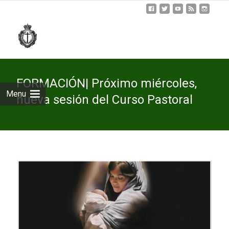
Skip
to
cont
FORMACIÓN| Próximo miércoles,
Menu
nueva sesión del Curso Pastoral