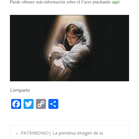
Puede obtener más información sobre el Curso pinchando
aquí
Compartir
F
T
C
C
ac
w
o
o
e
itt
p
m
b
er
y
p
Post
←
PATRIMONIO| La primitiva Imagen de la