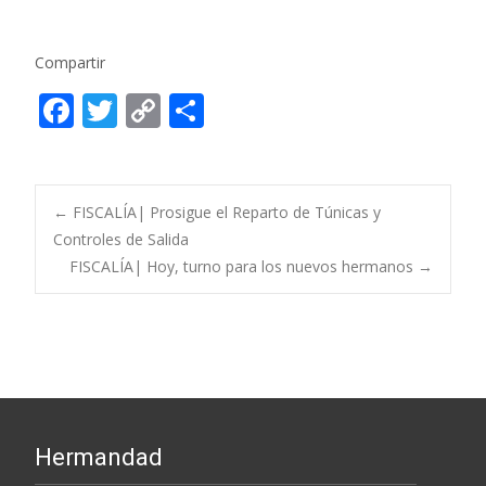
Compartir
F
T
C
C
ac
w
o
o
e
itt
p
m
b
er
y
p
Post
←
FISCALÍA| Prosigue el Reparto de Túnicas y
o
Li
ar
Controles de Salida
FISCALÍA| Hoy, turno para los nuevos hermanos
→
o
n
ti
navigation
k
k
r
Hermandad