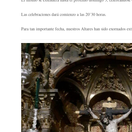
Las celebraciones dará comienzo a las 20’30 horas.
Para tan importante fecha, nuestros Altares han sido exornados ex