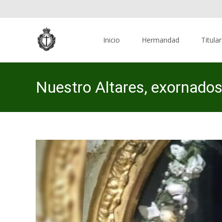
Skip
to
Inicio
Hermandad
Titula
content
Nuestro Altares, exornados