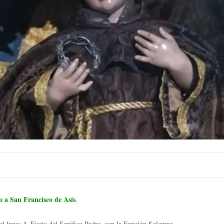
 a San Francisco de Asís
.
l lunes 4, Fiesta del Seráfico Padre, con la Función Solemne.