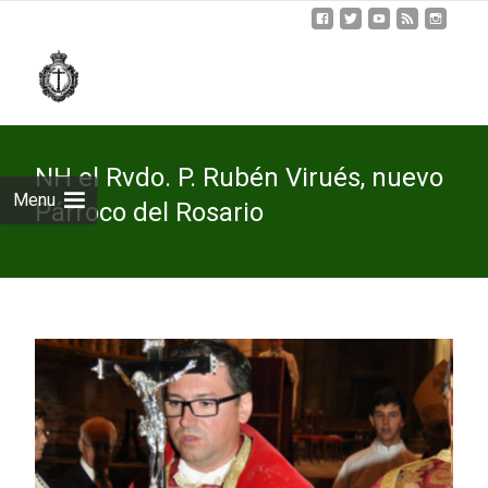
Skip
to
cont
NH el Rvdo. P. Rubén Virués, nuevo
Menu
Párroco del Rosario