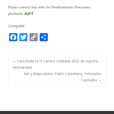
Puedes conocer más sobre los Nombramiento Diocesanos
AQUÍ
pinchando
Compartir
F
T
C
C
ac
w
o
o
e
itt
p
m
b
er
y
p
Post
←
Cancelada la IV Carrera Solidaria 2020 de nuestra
o
Li
ar
Hermandad
NH y Mayordomo Pablo Castellano, Felicitador
o
n
ti
navigation
Carmelita
→
k
k
r