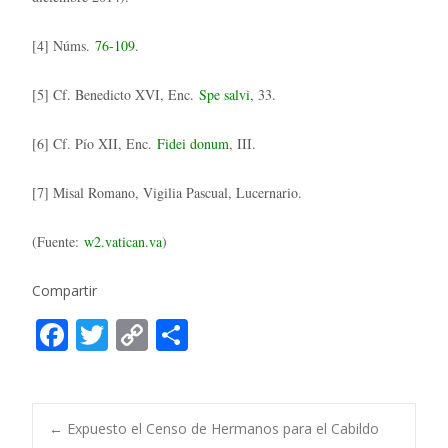
[4] Núms.
76-109
.
[5] Cf. Benedicto XVI, Enc.
Spe salvi
, 33.
[6] Cf. Pío XII, Enc.
Fidei donum
, III.
[7] Misal Romano, Vigilia Pascual, Lucernario.
(Fuente:
w2.vatican.va
)
Compartir
F
T
C
C
ac
w
o
o
e
itt
p
m
b
er
y
p
Post
←
Expuesto el Censo de Hermanos para el Cabildo