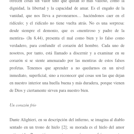
ofrecen cosas sin valor sino que quitan lo más valioso, como la
dignidad, la libertad y la capacidad de amar. Es el engaño de la
vanidad, que nos lleva a pavonearnos… haciéndonos caer en el
ridículo; y el ridículo no tiene vuelta atrás. No es una sorpresa:
desde siempre el demonio, que es «mentiroso y padre de la
mentira» (Jn 8,44), presenta el mal como bien y lo falso como
verdadero, para confundir el corazón del hombre. Cada uno de
nosotros, por tanto, está llamado a discernir y a examinar en su
corazón si se siente amenazado por las mentiras de estos falsos
profetas. Tenemos que aprender a no quedarnos en un nivel
inmediato, superficial, sino a reconocer qué cosas son las que dejan
en nuestro interior una huella buena y más duradera, porque vienen
de Dios y ciertamente sirven para nuestro bien.
Un corazón frío
Dante Alighieri, en su descripción del infierno, se imagina al diablo
sentado en un trono de hielo [2]; su morada es el hielo del amor