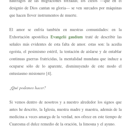
náufragos de las migraciones forzadas; los cielos —que en el
designio de Dios cantan su gloria— se ven surcados por máquinas
que hacen llover instrumentos de muerte.
El amor se enfría también en nuestras comunidades: en la
Exhortación apostólica
Evangelii gaudium
traté de describir las
señales más evidentes de esta falta de amor. estas son: la acedia
egoísta, el pesimismo estéril, la tentación de aislarse y de entablar
continuas guerras fratricidas, la mentalidad mundana que induce a
ocuparse sólo de lo aparente, disminuyendo de este modo el
entusiasmo misionero [4].
¿Qué podemos hacer?
Si vemos dentro de nosotros y a nuestro alrededor los signos que
antes he descrito, la Iglesia, nuestra madre y maestra, además de la
medicina a veces amarga de la verdad, nos ofrece en este tiempo de
Cuaresma el dulce remedio de la oración, la limosna y el ayuno.