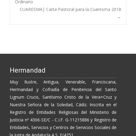
o
Li
ar
Ordinario
CUARESMA| Carta Pastoral para la Cuaresma 2018
o
n
ti
navigation
→
k
k
r
Hermandad
Muy Ilustre, Antigua, Venerable, Franciscana,
Hermandad y Cofradía de Penitencia del Santo
Lignum Crucis, Santísimo Cristo de la Vera+Cruz y
Nuestra Señora de la Soledad, Cádiz. Inscrita en el
Registro de Entidades Religiosas del Ministerio de
Justicia nº 4306-SE/C - C.I.F. G-11215886 y Registro de
Entidades, Servicios y Centros de Servicios Sociales de
la Junta de Andalucía A.S. E/4251