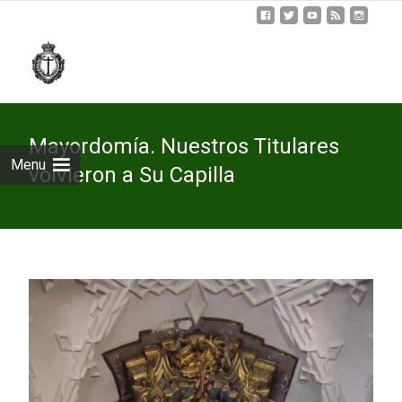
Skip
to
cont
Mayordomía. Nuestros Titulares
Menu
volvieron a Su Capilla