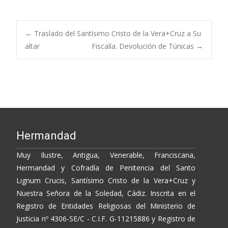
ac
w
o
o
e
itt
p
m
b
er
y
p
Post
←
Traslado del Santísimo Cristo de la Vera+Cruz a Su
o
Li
ar
altar
Fiscalía. Devolución de Túnicas
→
o
n
ti
navigation
k
k
r
Hermandad
Muy Ilustre, Antigua, Venerable, Franciscana,
Hermandad y Cofradía de Penitencia del Santo
Lignum Crucis, Santísimo Cristo de la Vera+Cruz y
Nuestra Señora de la Soledad, Cádiz. Inscrita en el
Registro de Entidades Religiosas del Ministerio de
Justicia nº 4306-SE/C - C.I.F. G-11215886 y Registro de