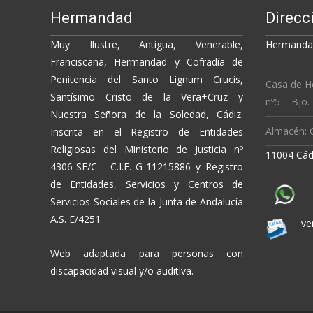
Hermandad
Direcc
Muy Ilustre, Antigua, Venerable,
Hermandad
Franciscana, Hermandad y Cofradía de
Penitencia del Santo Lignum Crucis,
Casa de H
Santísimo Cristo de la Vera+Cruz y
nº5 – Bjo.
Nuestra Señora de la Soledad, Cádiz.
Almacén: C
Inscrita en el Registro de Entidades
Religiosas del Ministerio de Justicia nº
11004 Cád
4306-SE/C - C.I.F. G-11215886 y Registro
de Entidades, Servicios y Centros de
Servicios Sociales de la Junta de Andalucía
A.S. E/4251
ve
Web adaptada para personas con
discapacidad visual y/o auditiva.