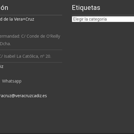
ión
Etiquetas
Etiquetas
 de la Vera+Cruz
ermandad: C/ Conde de O’Reilly
 Dcha.
/ Isabel La Católica, nº 20.
iz
Whatsapp
racruz@veracruzcadiz.es