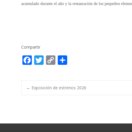
acumulado durante el año y la restauración de los pequeños elemen
Compartir
F
T
C
C
ac
w
o
o
e
itt
p
m
b
er
y
p
Post
←
Exposición de estrenos 2026
o
Li
ar
o
n
ti
navigation
k
k
r