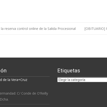
 reserva control online de la Salida Procesional
[OBITUARIO] F
ión
Etiquetas
Etiquetas
 de la Vera+Cruz
ermandad: C/ Conde de O’Reilly
 Dcha.