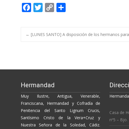
F
T
C
C
ac
w
o
o
e
itt
p
m
b
er
y
p
Post
←
[LUNES SANTO] A disposición de los hermanos para la
o
Li
ar
o
n
ti
navigation
k
k
r
Hermandad
Direcc
Muy Ilustre, Antigua, Venerable,
Hermandad
Franciscana, Hermandad y Cofradía de
Penitencia del Santo Lignum Crucis,
Casa de H
Santísimo Cristo de la Vera+Cruz y
nº5 – Bjo.
Nuestra Señora de la Soledad, Cádiz.