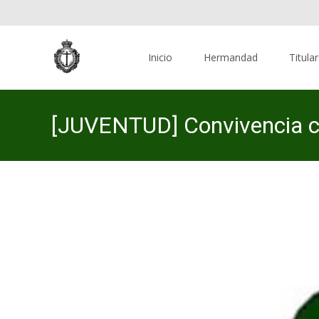
Skip
to
Inicio
Hermandad
Titula
content
[JUVENTUD] Convivencia con