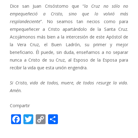
Dice san Juan Crisóstomo que “
la Cruz no sólo no
empequeñeció a Cristo, sino que lo volvió más
resplandeciente
”. No seamos tan necios como para
empequeñecer a Cristo apartándolo de la Santa Cruz.
Acojámonos más bien a la intercesión de este Apóstol de
la Vera Cruz, el Buen Ladrón, su primer y mejor
beneficiario. Él puede, sin duda, enseñarnos a no separar
nunca a Cristo de su Cruz, al Esposo de la Esposa para
recibir la vida que esta unión engendra.
Si Cristo, vida de todos, muere,
de todos resurge la vida.
Amén.
Compartir
F
T
C
C
ac
w
o
o