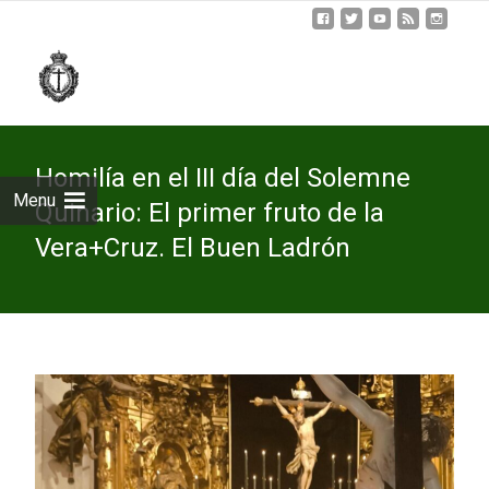
Skip
to
cont
Homilía en el III día del Solemne
Menu
Quinario: El primer fruto de la
Vera+Cruz. El Buen Ladrón