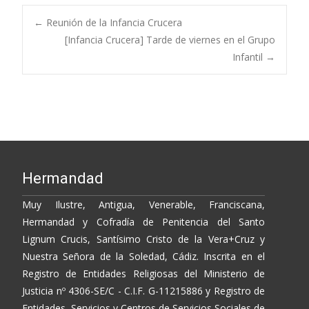
e
itt
p
m
b
er
y
p
Post
←
Reunión de la Infancia Crucera
o
Li
ar
[Infancia Crucera] Tarde de viernes en el Grupo
Infantil
→
o
n
ti
navigation
k
k
r
Hermandad
Muy Ilustre, Antigua, Venerable, Franciscana,
Hermandad y Cofradía de Penitencia del Santo
Lignum Crucis, Santísimo Cristo de la Vera+Cruz y
Nuestra Señora de la Soledad, Cádiz. Inscrita en el
Registro de Entidades Religiosas del Ministerio de
Justicia nº 4306-SE/C - C.I.F. G-11215886 y Registro de
Entidades, Servicios y Centros de Servicios Sociales de